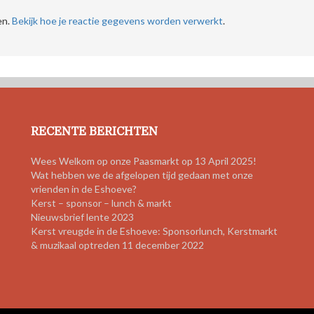
en.
Bekijk hoe je reactie gegevens worden verwerkt
.
RECENTE BERICHTEN
Wees Welkom op onze Paasmarkt op 13 April 2025!
Wat hebben we de afgelopen tijd gedaan met onze
vrienden in de Eshoeve?
Kerst – sponsor – lunch & markt
Nieuwsbrief lente 2023
Kerst vreugde in de Eshoeve: Sponsorlunch, Kerstmarkt
& muzikaal optreden 11 december 2022