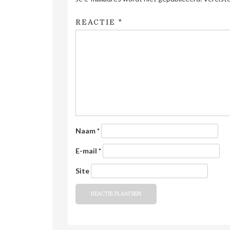
REACTIE
*
Naam
*
E-mail
*
Site