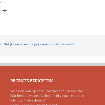
ijn.
 zijn.
en.
Bekijk hoe je reactie gegevens worden verwerkt
.
RECENTE BERICHTEN
Wees Welkom op onze Paasmarkt op 13 April 2025!
Wat hebben we de afgelopen tijd gedaan met onze
vrienden in de Eshoeve?
Kerst – sponsor – lunch & markt