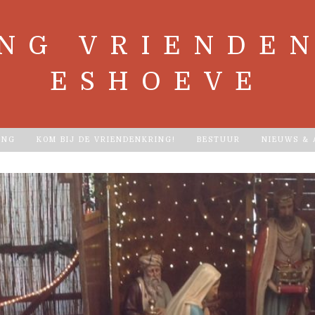
ING VRIENDEN
ESHOEVE
ING
KOM BIJ DE VRIENDENKRING!
BESTUUR
NIEUWS &