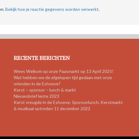
en.
Bekijk hoe je reactie gegevens worden verwerkt
.
RECENTE BERICHTEN
Wees Welkom op onze Paasmarkt op 13 April 2025!
Wat hebben we de afgelopen tijd gedaan met onze
vrienden in de Eshoeve?
Kerst – sponsor – lunch & markt
Nieuwsbrief lente 2023
Kerst vreugde in de Eshoeve: Sponsorlunch, Kerstmarkt
& muzikaal optreden 11 december 2022