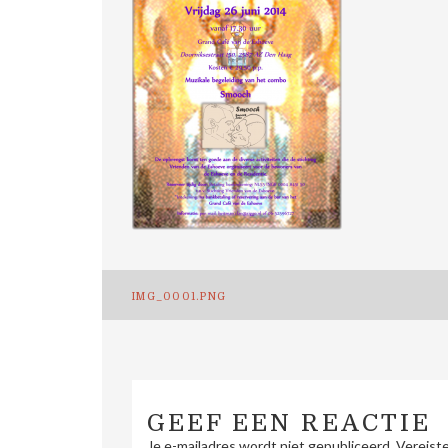
Bericht
IMG_0001.PNG
navigatie
GEEF EEN REACTIE
Je e-mailadres wordt niet gepubliceerd.
Vereist