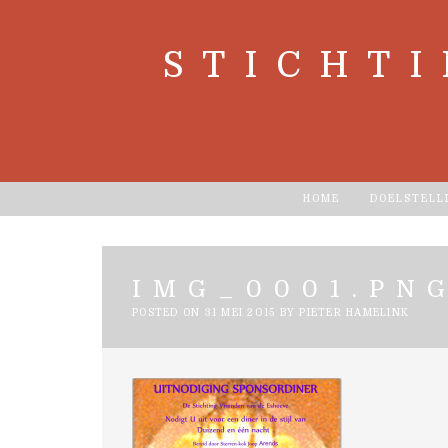
Skip
to
content
STICHT
HOME
DOELSTELL
IMG_0001.PN
POSTED ON
31 MEI 2015
BY
PIETER HAMELINK