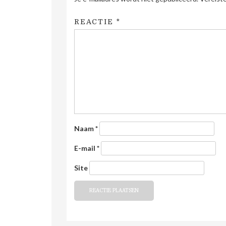
REACTIE
*
Naam
*
E-mail
*
Site